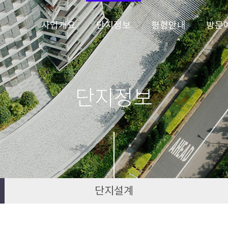
사업개요
단지정보
평형안내
방문
단지정보
단지설계