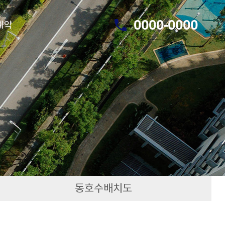
call
0000-0000
예약
동호수배치도